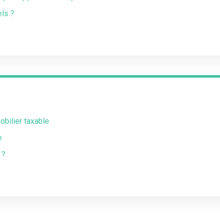
ls ?
obilier taxable
e
 ?