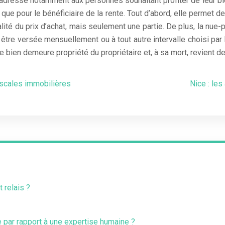
s’adresse notamment aux personnes souhaitant profiter de leur bie
que pour le bénéficiaire de la rente. Tout d’abord, elle permet de
talité du prix d’achat, mais seulement une partie. De plus, la nue
 être versée mensuellement ou à tout autre intervalle choisi par l
e bien demeure propriété du propriétaire et, à sa mort, revient de 
iscales immobilières
Nice : les
t relais ?
ne par rapport à une expertise humaine ?